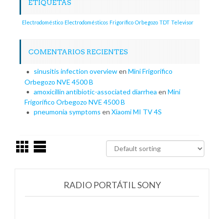
ETIQUETAS
Electrodoméstico
Electrodomésticos
Frigorífico
Orbegozo
TDT
Televisor
COMENTARIOS RECIENTES
sinusitis infection overview
en
Mini Frigorífico
Orbegozo NVE 4500 B
amoxicillin antibiotic-associated diarrhea
en
Mini
Frigorífico Orbegozo NVE 4500 B
pneumonia symptoms
en
Xiaomi MI TV 4S
RADIO PORTÁTIL SONY